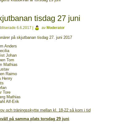
jutbanan tisdag 27 juni
bliserade
6.6.2017
|
av
Moderator
onärer på skjutbanan tisdag 27. juni 2017
lm Anders
ecilia
ist Johan
nen Tom
m Mathias
ustav
nen Raimo
 Henry
ts
efan
r Tore
erg Mathias
hl Alf-Erik
rov och träningsskytte mellan kl. 18-22 så kom i tid
väll på samma plats torsdag 29 juni