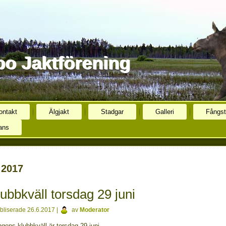
o Jaktförening
ontakt
Älgjakt
Stadgar
Galleri
Fångst
ans
 2017
ubbkväll torsdag 29 juni
bliserade
26.6.2017
|
av
Moderator
ngens klubbkväll är torsdag 29 juni