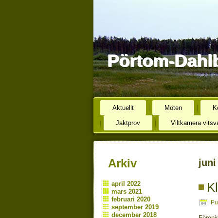
Pörtom-Dahlb
Aktuellt
Möten
K
Jaktprov
Viltkamera vitsv
Arkiv
juni
april 2022
Kl
mars 2021
februari 2020
Pu
september 2019
december 2018
Föreni